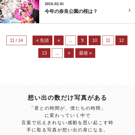
2016.02.05
今年の奈良公園の桜は？
11 / 14
« 先頭
«
...
9
10
11
12
13
...
»
最後 »
想い出の数だけ写真がある
「君との時間が、僕たちの時間」
に変わっていく中で
言葉で伝えきれない感動を思い起こす時
手に取る写真が想い出の扉になる。