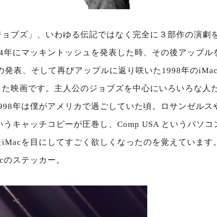
ジョブズ」、いわゆる伝記ではなく完全に３部作の演劇
84年にマッキントッシュを発表した時、その後アップル
Cubeの発表、そして再びアップルに返り咲いた1998年のi
した映画です。主人公のジョブズを中心にいろいろな人
998年は僕がアメリカで過ごしていた頃。ロサンゼルス
nt 」というキャッチコピーが圧巻し、Comp USA というパ
iMacを目にしてすごく欲しくなったのを覚えています
acのステッカー。