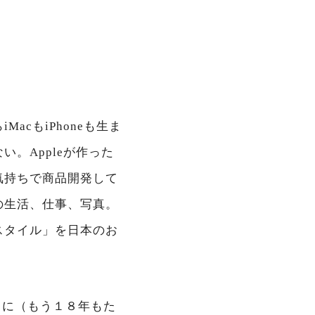
cもiPhoneも生ま
。Appleが作った
気持ちで商品開発して
の生活、仕事、写真。
スタイル」を日本のお
ぶりに（もう１８年もた