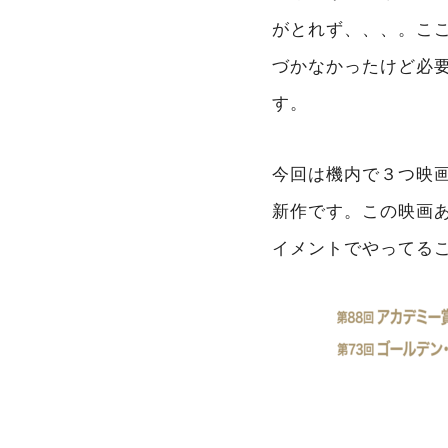
がとれず、、、。こ
づかなかったけど必
す。
今回は機内で３つ映
新作です。この映画
イメントでやってる